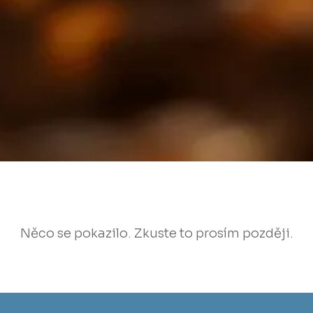
Něco se pokazilo. Zkuste to prosím později.