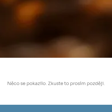
Něco se pokazilo. Zkuste to prosím později.