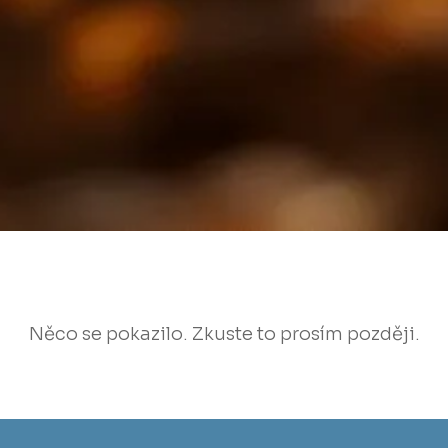
Něco se pokazilo. Zkuste to prosím později.