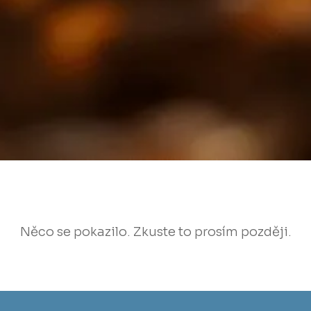
Něco se pokazilo. Zkuste to prosím později.