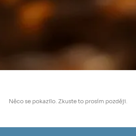
Něco se pokazilo. Zkuste to prosím později.